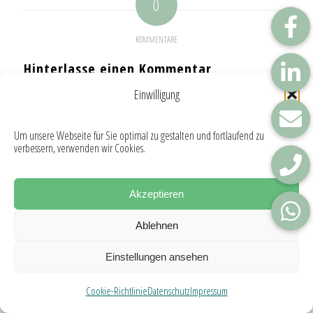
0
KOMMENTARE
Hinterlasse einen Kommentar
Einwilligung
An der Diskussion beteiligen?
Hinterlasse uns deinen Kommentar!
Um unsere Webseite für Sie optimal zu gestalten und fortlaufend zu
Du musst
angemeldet
sein, um einen Kommentar
verbessern, verwenden wir Cookies.
abzugeben.
Akzeptieren
Ablehnen
Einstellungen ansehen
© Copyright - FGR Steuerberatungsgesellschaft mbH
Impressum
Datenschutz
Cookie-Richtlinie (EU)
Cookie-Richtlinie
Datenschutz
Impressum