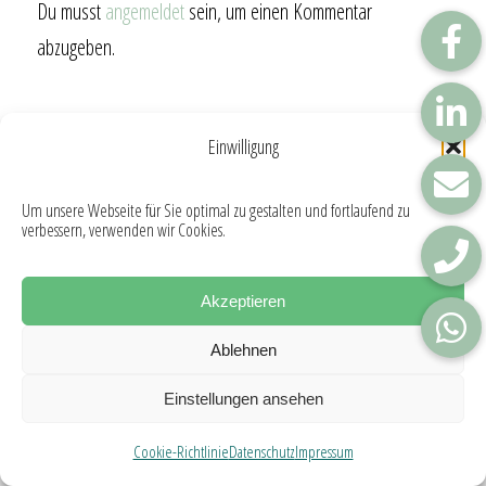
Du musst
angemeldet
sein, um einen Kommentar
abzugeben.
Einwilligung
© Copyright - FGR Steuerberatungsgesellschaft mbH
Impressum
Datenschutz
Cookie-Richtlinie (EU)
Um unsere Webseite für Sie optimal zu gestalten und fortlaufend zu
verbessern, verwenden wir Cookies.
Akzeptieren
Ablehnen
Einstellungen ansehen
Cookie-Richtlinie
Datenschutz
Impressum